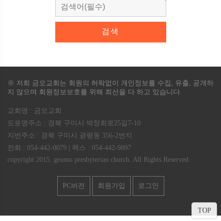
※ 저희 금오교회는 회원의 허락없이 개인정보를 수집, 유출, 공개하
지 않으며 회원정보보호를 위해 최선을 다 하고 있습니다.
교회명 : 금오교회
도로명주소 : 경북 구미시 박정희로25길7-10
지번주소 : 경북 구미시 광평동 356-2번지
전화 : 054-442-0079
|
팩스 : 054-442-9897
copyright 2015. geumo presbyterian church. All Rights Reserved.
PC버전
회원가입
로그인
TOP