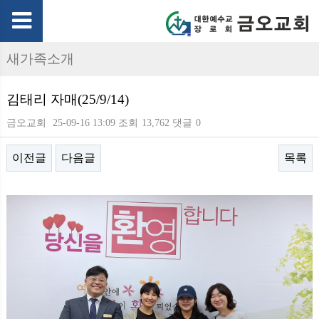
새가족소개
김태리 자매(25/9/14)
금오교회
25-09-16 13:09
조회
13,762
댓글
0
이전글
다음글
목록
본문