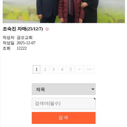
조숙진 자매(25/12/7)
작성자
금오교회
작성일
2025-12-07
조회
12222
1
2
3
4
5
>
>>