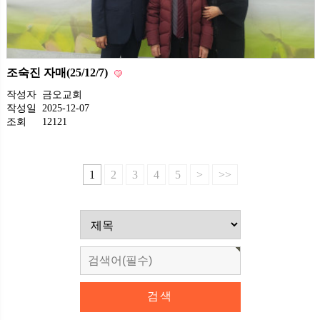
조숙진 자매(25/12/7)
작성자
금오교회
작성일
2025-12-07
조회
12121
1
2
3
4
5
>
>>