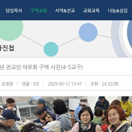
담임목사
구역교회
사역&선교
교회교육
나눔&섬김
사진첩
5년 전교인 야유회 구역 사진(4-5교구)
:
김영권
댓글 : 0건
2025-05-12 13:47
조회 : 24,322회