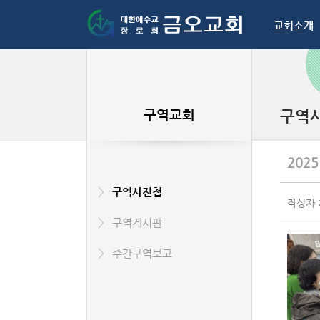
교회소개
구역교회
구역
202
구역사진첩
작성자 
구역게시판
주간구역보고