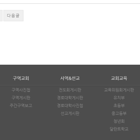
다음글
구역교회
사역&선교
교회교육
구역사진첩
전도회게시판
교육위원회게시판
구역게시판
경로대학게시판
유치부
주간구역보고
경로대학사진첩
초등부
선교게시판
중고등부
청년회
달란트학교