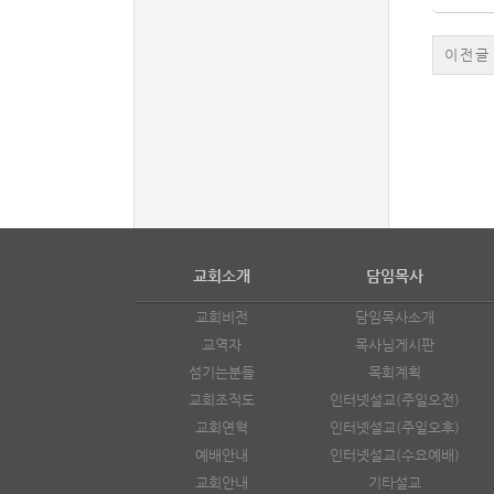
이전글
교회소개
담임목사
교회비전
담임목사소개
교역자
목사님게시판
섬기는분들
목회계획
교회조직도
인터넷설교(주일오전)
교회연혁
인터넷설교(주일오후)
예배안내
인터넷설교(수요예배)
교회안내
기타설교