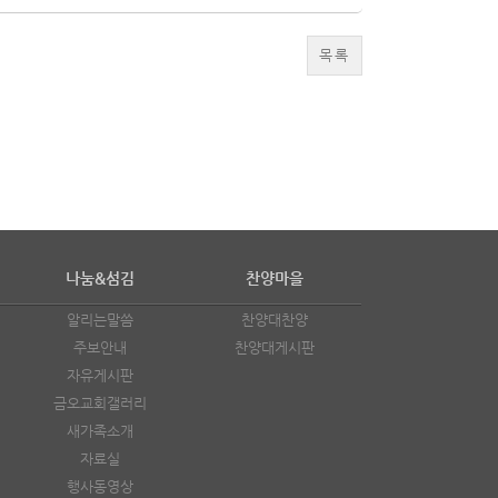
목록
나눔&섬김
찬양마을
알리는말씀
찬양대찬양
주보안내
찬양대게시판
자유게시판
금오교회갤러리
새가족소개
자료실
행사동영상